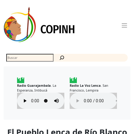
Skip
to
content
Buscar
Radio Guarajambala
La
Radio La Voz Lenca
San
.
.
Esperanza, Intibucá
Francisco, Lempira
El Pueblo Lenca de Río Blanco