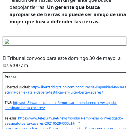
despojar tierras.
Un gerente que busca
apropiarse de tierras no puede ser amigo de una
mujer que busca defender las tierras.
El Tribunal convocó para este domingo 30 de mayo, a
las 9:00 am
Prensa:
Libertad Digital:
http://libertaddigitalhn.com/honduras/la-impunidad-no-sera-
eterna-daniel-atala-debera-testificar-en-juicio-berta-caceres/
TN8:
https://tn8.tv/america-latina/empresario-hondureno-investigado-
asesinato-berta-caceres/
Telesur:
https://www.telesurtv.net/news/hondura-empresario-investigado-
asesinato-berta-caceres-20210529-0006.html?
utm_campaign=shareaholic&utm_medium=twitter&utm_source=socialnetwor