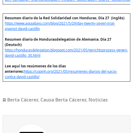
Resumen diario de la Red Solidaridad con Honduras. Día 27 (inglés)
https://www.aquiabajo.com/blog/2021/5/29/day-twenty-seven-trial-
against-david-castillo
Resumen diario de Hondurasdelegation de Alemania. Día 27
(Deutsch)
https://hondurasdelegation.blogspot.com/2021/05/gerichtsprozess-gegen-
david-castillo_30.html
Lee aquí los resúmenes de los días
anteriores:
https://copinh.org/2021/05/resumenes-diarios-del-juicio-
contra-david-castillo/
Berta Cáceres
Causa Berta Cáceres
Noticias
,
,