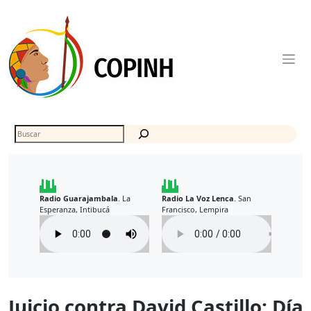
Skip
to
content
Buscar
Radio Guarajambala
La
Radio La Voz Lenca
San
.
.
Esperanza, Intibucá
Francisco, Lempira
Juicio contra David Castillo: Día