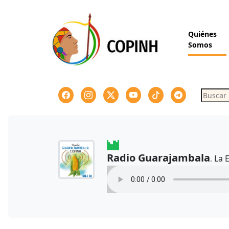
Skip
to
content
Quiénes
Somos
Buscar
Radio Guarajambala
La 
.