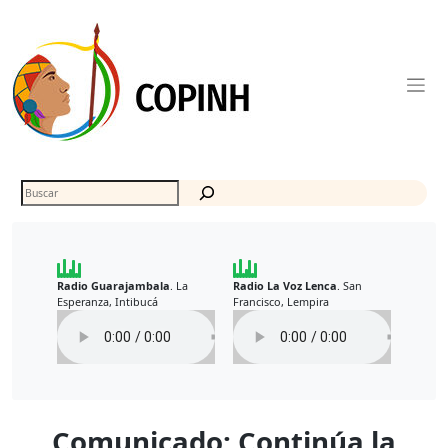
Skip
to
content
Buscar
Radio Guarajambala
La
Radio La Voz Lenca
San
.
.
Esperanza, Intibucá
Francisco, Lempira
Comunicado: Continúa la