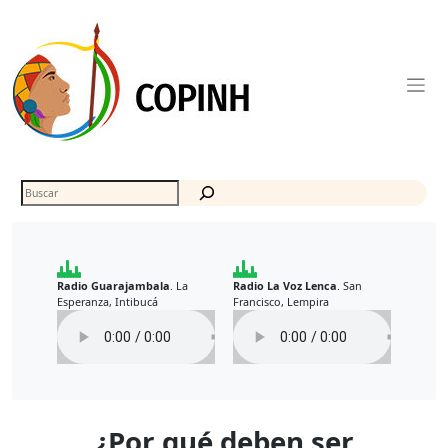
Skip
to
content
Buscar
Radio Guarajambala
La
Radio La Voz Lenca
San
.
.
Esperanza, Intibucá
Francisco, Lempira
¿Por qué deben ser