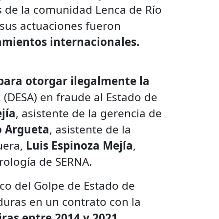
s de la comunidad Lenca de Río
 sus actuaciones fueron
iamientos internacionales.
para otorgar ilegalmente la
 (DESA) en fraude al Estado de
jía
, asistente de la gerencia de
o Argueta
, asistente de la
uera,
Luis Espinoza Mejía
,
drología de SERNA.
rco del Golpe de Estado de
duras en un contrato con la
iras entre 2014 y 2021
.