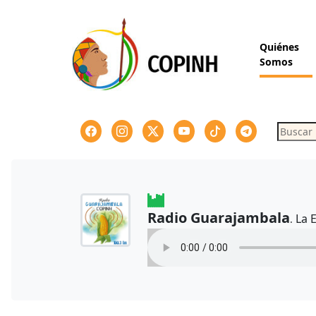
Skip
to
content
Quiénes
Somos
Buscar
Radio Guarajambala
La 
.