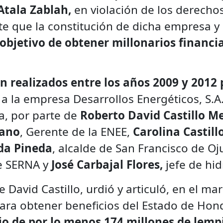
Atala Zablah,
en violación de los derecho
te que la constitución de dicha empresa y
 objetivo de obtener millonarios financ
n realizados entre los años 2009 y 2012 
a la empresa Desarrollos Energéticos, S.A.
, por parte de
Roberto David Castillo Me
zano
, Gerente de la ENEE,
Carolina Castill
da Pineda
, alcalde de San Francisco de Oj
de SERNA y
José Carbajal Flores,
jefe de hi
David Castillo, urdió y articuló, en el ma
para obtener beneficios del Estado de Hon
io de por lo menos 174 millones de lemp