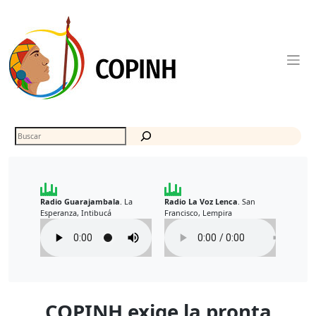
Skip
to
content
Buscar
Radio Guarajambala
La
Radio La Voz Lenca
San
.
.
Esperanza, Intibucá
Francisco, Lempira
COPINH exige la pronta