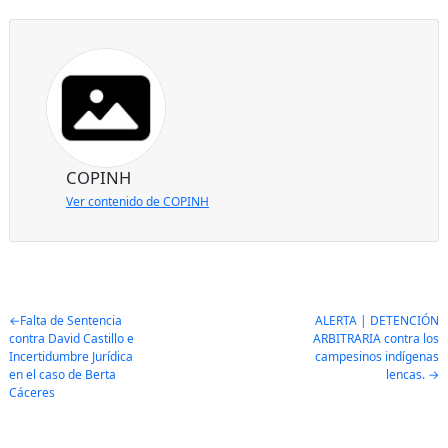
COPINH
Ver contenido de COPINH
Post
Falta de Sentencia
ALERTA | DETENCIÓN
contra David Castillo e
ARBITRARIA contra los
navigation
Incertidumbre Jurídica
campesinos indígenas
en el caso de Berta
lencas.
Cáceres