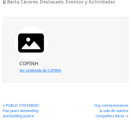
Berta Cáceres
Destacado
Eventos y Actividades
,
,
COPINH
Ver contenido de COPINH
Post
PUBLIC STATEMENT:
Hoy conmemoramos
Five years demanding
la vida de nuestra
navigation
and building justice
compañera Berta