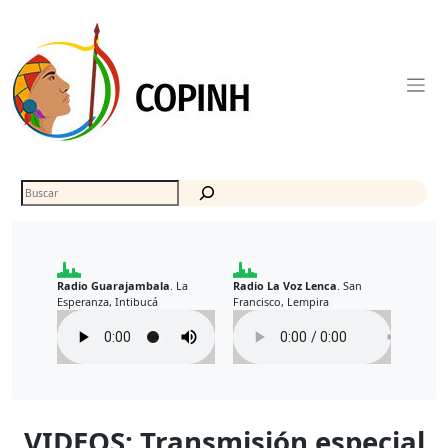
Skip
to
content
Buscar
Radio Guarajambala
La
Radio La Voz Lenca
San
.
.
Esperanza, Intibucá
Francisco, Lempira
VIDEOS: Transmisión especial