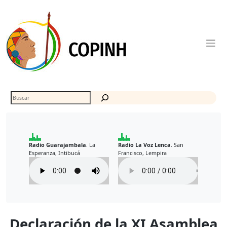
Skip
to
content
Buscar
Radio Guarajambala
La
Radio La Voz Lenca
San
.
.
Esperanza, Intibucá
Francisco, Lempira
Declaración de la XI Asamblea