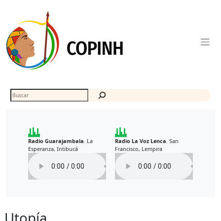
Skip
to
content
Buscar
Radio Guarajambala
La
Radio La Voz Lenca
San
.
.
Esperanza, Intibucá
Francisco, Lempira
Utopía