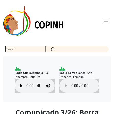
Skip
to
content
Buscar
Radio Guarajambala
La
Radio La Voz Lenca
San
.
.
Esperanza, Intibucá
Francisco, Lempira
Comunicado 3/26: Berta