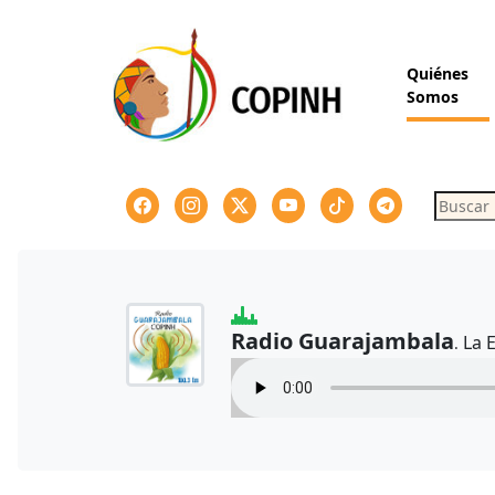
Skip
to
content
Quiénes
Somos
Buscar
Radio Guarajambala
La 
.