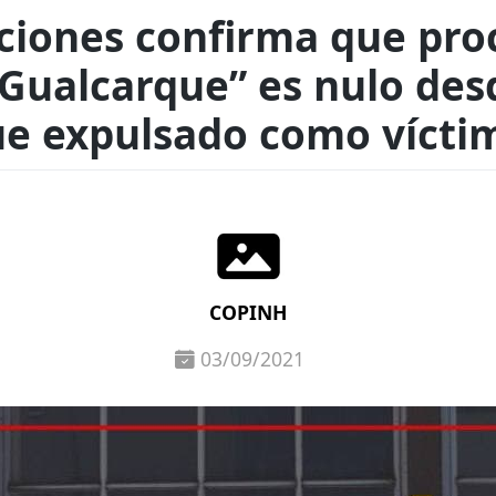
ciones confirma que proc
 Gualcarque” es nulo de
ue expulsado como vícti
COPINH
03/09/2021