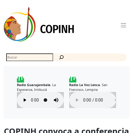
Skip
to
content
Buscar
Radio Guarajambala
La
Radio La Voz Lenca
San
.
.
Esperanza, Intibucá
Francisco, Lempira
COPINH convoca a conferencia