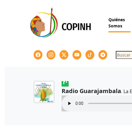
Skip
to
content
Quiénes
Somos
Buscar
Radio Guarajambala
La 
.