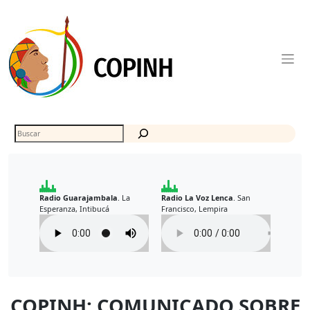
Skip
to
content
Buscar
Radio Guarajambala
La
Radio La Voz Lenca
San
.
.
Esperanza, Intibucá
Francisco, Lempira
COPINH: COMUNICADO SOBRE