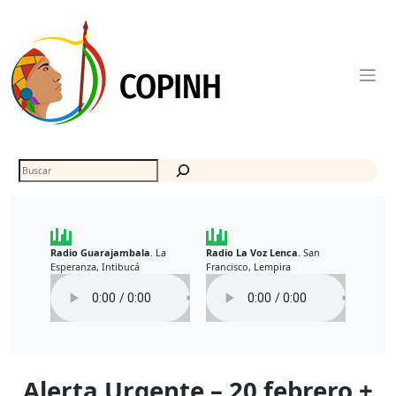
Skip
to
content
Buscar
Radio Guarajambala
La
Radio La Voz Lenca
San
.
.
Esperanza, Intibucá
Francisco, Lempira
Alerta Urgente – 20 febrero +