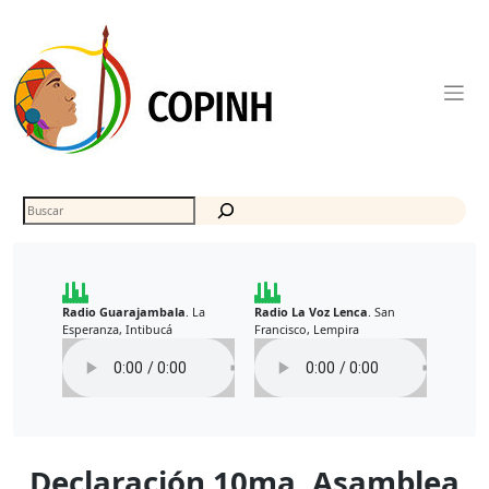
Skip
to
content
Buscar
Radio Guarajambala
La
Radio La Voz Lenca
San
.
.
Esperanza, Intibucá
Francisco, Lempira
Declaración 10ma. Asamblea