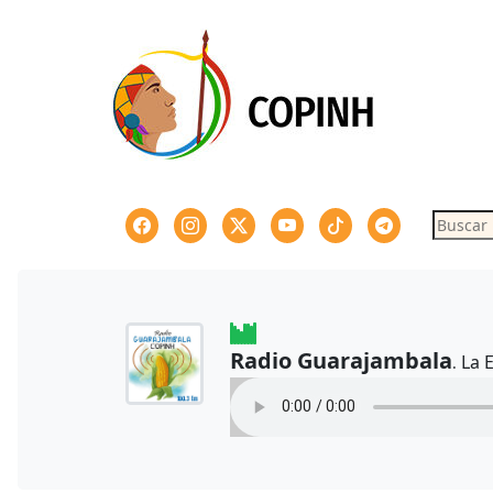
Skip
to
content
Buscar
Radio Guarajambala
La 
.