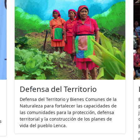
Comunicación Popular
l
Centraliza el trabajo en el uso de medios de
comunicación como las radios comunitarias y
las redes sociales en favor de las
reivindicaciones de los derechos del pueblo
Lenca a través de campañas de sensibilización
y estrategias comunicacionales de incidencia y
formación comunitaria.