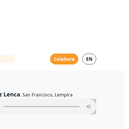
Colabora
EN
z Lenca
San Francisco, Lempira
.